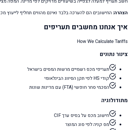
חשב תעריף למעלה לצפייה בשיעורים מדויקים לפי מדינה. המפה מציגה סטטוס
הצהרה:
החישובים הם להערכה בלבד ואינם מהווים תחליף לייעוץ מכס
איך אנחנו מחשבים תעריפים
How We Calculate Tariffs
צינור נתונים
תעריפי מכס רשמיים מרשות המסים בישראל
קודי HS לפי תקן הסיווג הבינלאומי
הסכמי סחר חופשי (FTA) עם מדינות שונות
מתודולוגיה
חישוב מכס על בסיס ערך CIF
מס קניה לפי סוג המוצר