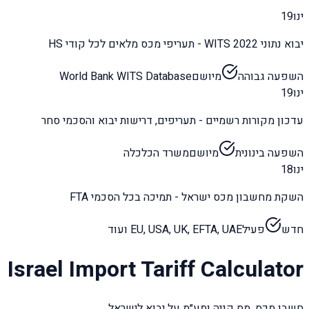
ינו
19
יבוא נתוני WITS 2022 - תעריפי מכס מלאים לכל קודי HS
השפעה גבוהה
מיושם
World Bank WITS Database
ינו
19
עדכון מקורות רשמיים - תעריפים, דרישות יבוא והסכמי סחר
השפעה בינונית
מיושם
משרד הכלכלה
ינו
18
השקת מחשבון מכס ישראל - תמיכה בכל הסכמי FTA
חדש
פעיל
EU, USA, UK, EFTA, UAE ועוד
Israel Import Tariff Calculator
חשבו מכס, מס קניה ומע״מ על יבוא לישראל